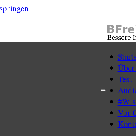
springen
Start
Über
Text
Audi
#Wi
Vor 
Kont