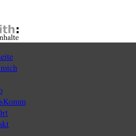
seite
 mich
o
ssKomm
Ort
akt