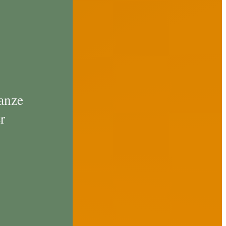
.
ganze
r