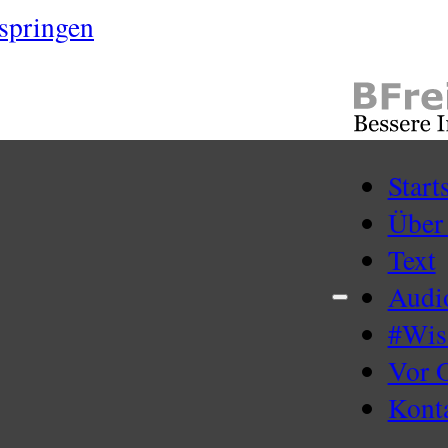
springen
Start
Über
Text
Audi
#Wi
Vor 
Kont