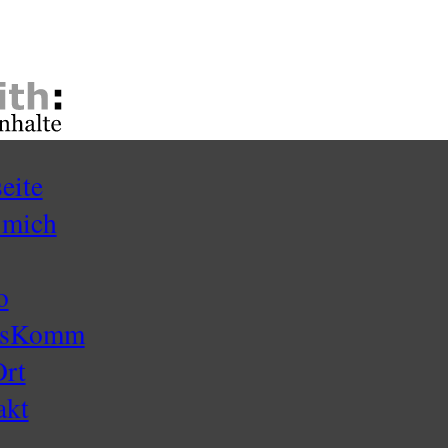
seite
 mich
o
ssKomm
Ort
akt