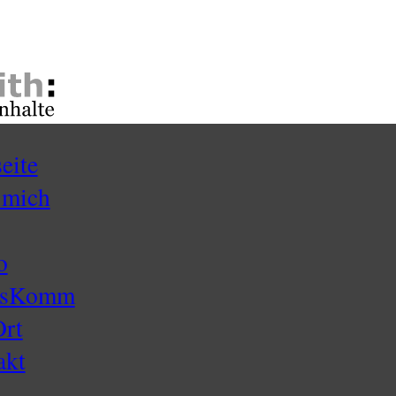
seite
 mich
o
ssKomm
Ort
akt