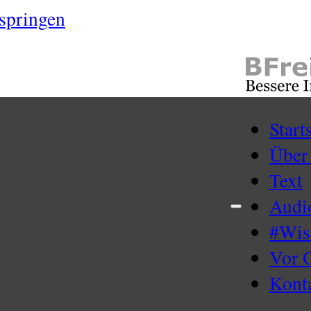
springen
Start
Über
Text
Audi
#Wi
Vor 
Kont