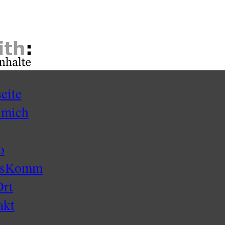
seite
 mich
o
ssKomm
Ort
akt