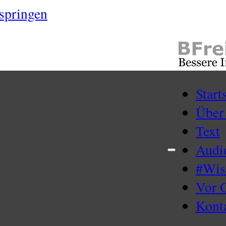
springen
Start
Über
Text
Audi
#Wi
Vor 
Kont