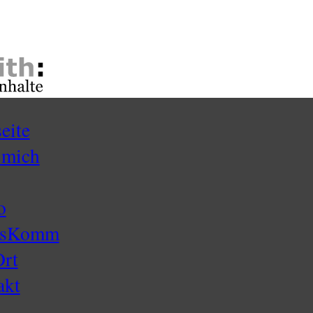
seite
 mich
o
ssKomm
Ort
akt