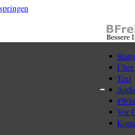
springen
Start
Über
Text
Audi
#Wi
Vor 
Kont