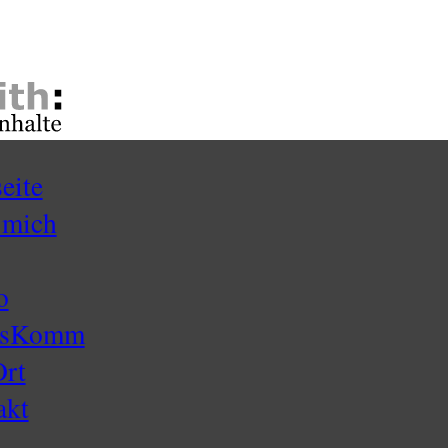
seite
 mich
o
ssKomm
Ort
akt