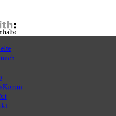
seite
 mich
o
ssKomm
Ort
akt