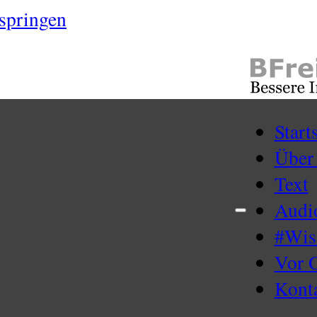
springen
Start
Über
Text
Audi
#Wi
Vor 
Kont